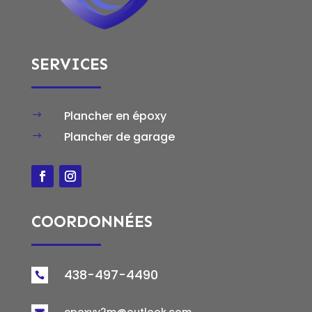
SERVICES
Plancher en époxy
$
Plancher de garage
$
COORDONNÉES
438-497-4490

epoxyv2m@outlook.com